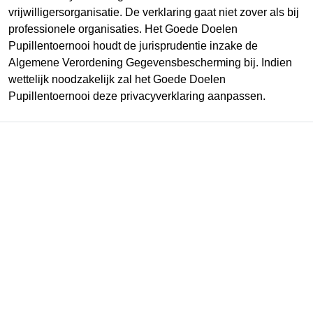
vrijwilligersorganisatie. De verklaring gaat niet zover als bij
professionele organisaties. Het Goede Doelen
Pupillentoernooi houdt de jurisprudentie inzake de
Algemene Verordening Gegevensbescherming bij. Indien
wettelijk noodzakelijk zal het Goede Doelen
Pupillentoernooi deze privacyverklaring aanpassen.
About Us
Nam malesuada nulla nisi, ut faucibus magna congue
nec. Ut libero tortor, tempus at auctor in, molestie at nisi.
In enim ligula, consequat eu feugiat a.
Useful Links